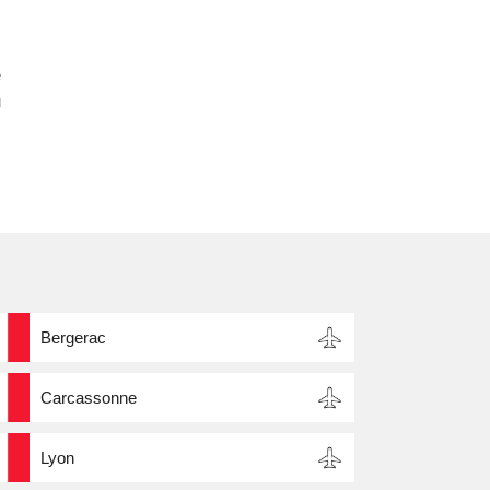
e
u
Bergerac
Carcassonne
Lyon