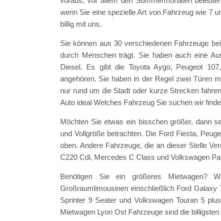
voraus, vor allem den Sommermonaten belebter L
wenn Sie eine spezielle Art von Fahrzeug wie 7 u
billig mit uns.
Sie können aus 30 verschiedenen Fahrzeuge bei
durch Menschen trägt. Sie haben auch eine Au
Diesel. Es gibt die Toyota Aygo, Peugeot 107
angehören. Sie haben in der Regel zwei Türen mit
nur rund um die Stadt oder kurze Strecken fahren
Auto ideal Welches Fahrzeug Sie suchen wir finden
Möchten Sie etwas ein bisschen größer, dann s
und Vollgröße betrachten. Die Ford Fiesta, Peug
oben. Andere Fahrzeuge, die an dieser Stelle 
C220 Cdi, Mercedes C Class und Volkswagen Pas
Benötigen Sie ein größeres Mietwagen? W
Großraumlimousinen einschließlich Ford Galaxy 
Sprinter 9 Seater und Volkswagen Touran 5 plu
Mietwagen Lyon Ost Fahrzeuge sind die billigsten 