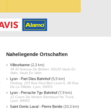
Naheliegende Ortschaften
Villeurbanne
(2,3 km)
38 42 Avenue De Bohlen, 69120 Vaulx En
Velin, Vaulx En Velin
Lyon - Part Dieu Bahnhof
(5,5 km)
n
Parking: 203 Rue Paul Bert Level 6, 48 Rue
De La Villette, Lyon, 69003
r
Lyon - Perrache Tgv Bahnhof
(7,9 km)
e
12 Cours De Verdun Rambaud No Truck,
r
Lyon, 69002
m
Saint Genis Laval - Pierre Benite
(10,3 km)