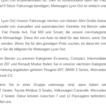
yon Ost empfehlenswert ist. Dies ist insbesondere dann der Fall
nd 9 Sitzer Fahrzeuge benötigen. Mietwagen Lyon Ost ist einfach un
 Lyon Ost Unsere Fahrzeuge reichen von kleinen Mini Größe Auto
swahl von manuellen und automatischen Getriebe mit Benzin ode
, Fiat Panda 4x4, Fiat 500 und Smart, die unsere min-Kategori
 Klimaanlage. Diese Art von Auto ist ideal für das fahren, wenn Si
 werden. Wenn Sie für den günstigen Preis suchen, ist diese Art vo
 Sie die billigsten für Mietwagen Lyon Ost.
ein Bestes zu unseren Kategorien Economy, Compact, Intermediat
eot 207 und Renault Modus finden Sie in unserer nächsten Kategori
Vermietung angeboten gehören Peugeot 607, BMW 3 Series, Mercede
sat 2.0.
enn Sie in einer Gruppe unterwegs sind, dann haben wi
7 Seater, Toyota Minibus 9 Seater, Volkswagen Caravelle, Mercede
s 2 Seater. Diese können zwischen 7 und 12 Passagiere befördern
bei uns.