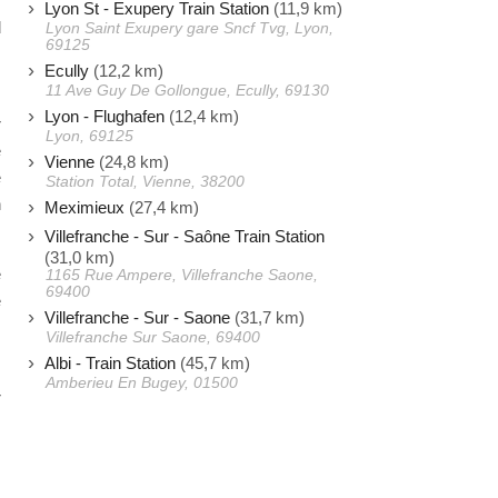
,
Lyon St - Exupery Train Station
(11,9 km)
d
Lyon Saint Exupery gare Sncf Tvg, Lyon,
69125
Ecully
(12,2 km)
11 Ave Guy De Gollongue, Ecully, 69130
s
Lyon - Flughafen
(12,4 km)
r
Lyon, 69125
e
Vienne
(24,8 km)
e
Station Total, Vienne, 38200
n
Meximieux
(27,4 km)
Villefranche - Sur - Saône Train Station
(31,0 km)
e
1165 Rue Ampere, Villefranche Saone,
69400
e
Villefranche - Sur - Saone
(31,7 km)
s
Villefranche Sur Saone, 69400
Albi - Train Station
(45,7 km)
Amberieu En Bugey, 01500
r
s
.