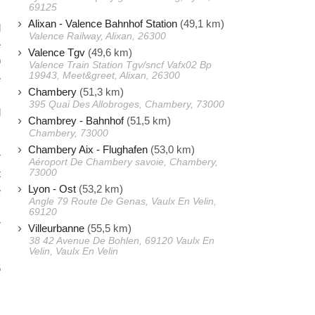
69125
Alixan - Valence Bahnhof Station
(49,1 km)
l
Valence Railway, Alixan, 26300
e
Valence Tgv
(49,6 km)
9
Valence Train Station Tgv/sncf Vafx02 Bp
19943, Meet&greet, Alixan, 26300
e
Chambery
(51,3 km)
,
395 Quai Des Allobroges, Chambery, 73000
l
Chambrey - Bahnhof
(51,5 km)
Chambery, 73000
Chambery Aix - Flughafen
(53,0 km)
r
Aéroport De Chambery savoie, Chambery,
73000
t
Lyon - Ost
(53,2 km)
e
Angle 79 Route De Genas, Vaulx En Velin,
,
69120
r
Villeurbanne
(55,5 km)
38 42 Avenue De Bohlen, 69120 Vaulx En
Velin, Vaulx En Velin
5
,