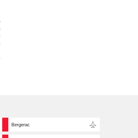
o
g
t
t
e
Bergerac