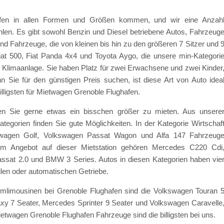
hafen in allen Formen und Größen kommen, und wir eine Anzah
en. Es gibt sowohl Benzin und Diesel betriebene Autos, Fahrzeug
d Fahrzeuge, die von kleinen bis hin zu den größeren 7 Sitzer und 
iat 500, Fiat Panda 4x4 und Toyota Aygo, die unsere min-Kategori
t Klimaanlage. Sie haben Platz für zwei Erwachsene und zwei Kinder
nn Sie für den günstigen Preis suchen, ist diese Art von Auto idea
illigsten für Mietwagen Grenoble Flughafen.
en Sie gerne etwas ein bisschen größer zu mieten. Aus unsere
ategorien finden Sie gute Möglichkeiten. In der Kategorie Wirtschaf
kswagen Golf, Volkswagen Passat Wagon und Alfa 147 Fahrzeug
 im Angebot auf dieser Mietstation gehören Mercedes C220 Cdi
sat 2.0 und BMW 3 Series. Autos in diesen Kategorien haben vie
en oder automatischen Getriebe.
mlimousinen bei Grenoble Flughafen sind die Volkswagen Touran 
laxy 7 Seater, Mercedes Sprinter 9 Seater und Volkswagen Caravelle
twagen Grenoble Flughafen Fahrzeuge sind die billigsten bei uns.