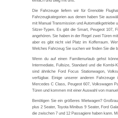
einfach und billig mit uns.
Die Fahrzeuge liefern wir für Grenoble Flug
Fahrzeugkategorien aus denen haben Sie auswähl
mit Manual Transmission und Automatikgetriebe un
Sitzer-Typen. Es gibt die Smart, Peugeot 107, F
angehören. Sie haben in der Regel zwei Türen mi
aber es gibt nicht viel Platz im Kofferraum. We
Welches Fahrzeug Sie suchen wir finden Sie die b
Wenn du auf einen Familienurlaub gehst könn
Intermediate, Fullsize, Standard und die Kombi-K
sind ähnliche Ford Focus Stationwagon, Vol
verfügbar. Einige unserer anderen Fahrzeuge
Mercedes C Class, Peugeot 607, Volkswagen Pas
Türen und kommen mit einer Auswahl von manuell
Benötigen Sie ein größeres Mietwagen? Großrau
plus 2 Seater, Toyota Minibus 9 Seater, Ford Ga
die zwischen 7 und 12 Passagiere haben kann. Mie