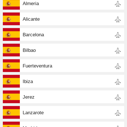
Almeria
Alicante
Barcelona
Bilbao
Fuerteventura
Ibiza
Jerez
Lanzarote