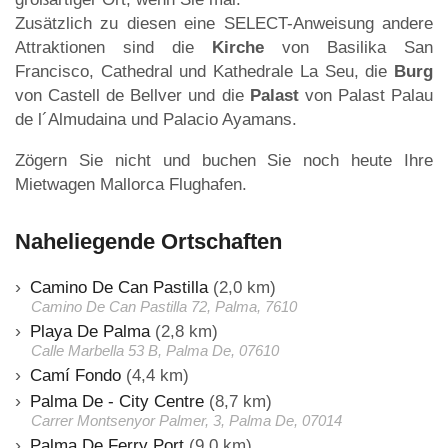
Zusätzlich zu diesen eine SELECT-Anweisung andere
Attraktionen sind die
Kirche
von Basilika San
Francisco, Cathedral und Kathedrale La Seu, die
Burg
von Castell de Bellver und die
Palast
von Palast Palau
de l´Almudaina und Palacio Ayamans.
Zögern Sie nicht und buchen Sie noch heute Ihre
Mietwagen Mallorca Flughafen.
Naheliegende Ortschaften
Camino De Can Pastilla
(2,0 km)
Camino De Can Pastilla 72, Palma, 7610
Playa De Palma
(2,8 km)
Calle Marbella 53 B, Palma De, 07610
Camí Fondo
(4,4 km)
Palma De - City Centre
(8,7 km)
Carrer Montsenyor Palmer, 3, Palma De, 07014
Palma De Ferry Port
(9,0 km)