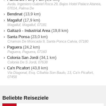
Avda. Ingeniero Gabriel Roca 29, Bajos Hotel Palace Atanea,
07014, Palma De
Bendinat
(13,9 km)
Magalluf
(17,9 km)
Magalluf, Magalluf, 07181
Galtazó - Industrial Area
(19,8 km)
Santa Ponsa
(23,0 km)
C/ramon De Moncada 9, Santa Ponca Calvia, 07180
Paguera
(24,2 km)
Paguera, Paguera, 07160
Colonia San Jordi
(34,1 km)
Colonia De S Jordi, 07638
Ca'n Picafort
(43,8 km)
Via Diagonal, Esq. C/bahia Son Baulo, 13, Ca'n Picafort,
07458
Beliebte Reiseziele