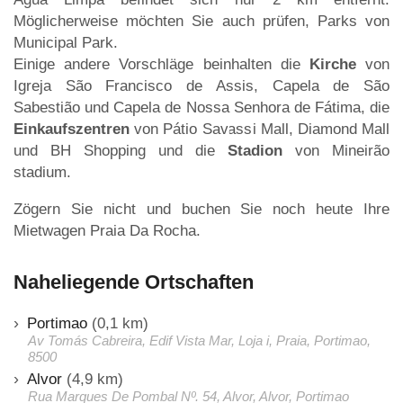
Möglicherweise möchten Sie auch prüfen, Parks von
Municipal Park.
Einige andere Vorschläge beinhalten die
Kirche
von
Igreja São Francisco de Assis, Capela de São
Sabestião und Capela de Nossa Senhora de Fátima, die
Einkaufszentren
von Pátio Savassi Mall, Diamond Mall
und BH Shopping und die
Stadion
von Mineirão
stadium.
Zögern Sie nicht und buchen Sie noch heute Ihre
Mietwagen Praia Da Rocha.
Naheliegende Ortschaften
Portimao
(0,1 km)
Av Tomás Cabreira, Edif Vista Mar, Loja i, Praia, Portimao,
8500
Alvor
(4,9 km)
Rua Marques De Pombal Nº. 54, Alvor, Alvor, Portimao