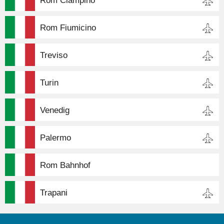
Rom Ciampino
Rom Fiumicino
Treviso
Turin
Venedig
Palermo
Rom Bahnhof
Trapani