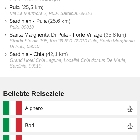
Pula
(25,5 km)
Via La Marmora 2, Pula, Sardinia, 09010
Sardinien - Pula
(25,6 km)
Pula, 09010
Santa Margherita Di Pula - Forte Village
(35,8 km)
Strada Statale 195, Km 39.600, 09010 Pula, Santa Margherita
Di Pula, 09010
Sardinia - Chia
(42,1 km)
Grand Hotel Chia Laguna, Località Chia domus De Maria,
Sardinia, 09010
Beliebte Reiseziele
Alghero
Bari